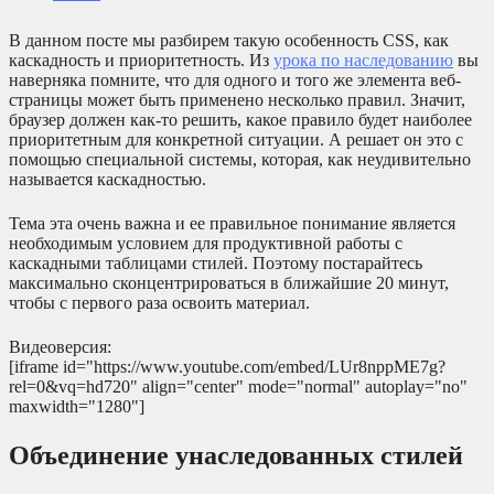
В данном посте мы разбирем такую особенность CSS, как
каскадность и приоритетность. Из
урока по наследованию
вы
наверняка помните, что для одного и того же элемента веб-
страницы может быть применено несколько правил. Значит,
браузер должен как-то решить, какое правило будет наиболее
приоритетным для конкретной ситуации. А решает он это с
помощью специальной системы, которая, как неудивительно
называется каскадностью.
Тема эта очень важна и ее правильное понимание является
необходимым условием для продуктивной работы с
каскадными таблицами стилей. Поэтому постарайтесь
максимально сконцентрироваться в ближайшие 20 минут,
чтобы с первого раза освоить материал.
Видеоверсия:
[iframe id="https://www.youtube.com/embed/LUr8nppME7g?
rel=0&vq=hd720" align="center" mode="normal" autoplay="no"
maxwidth="1280"]
Объединение унаследованных стилей