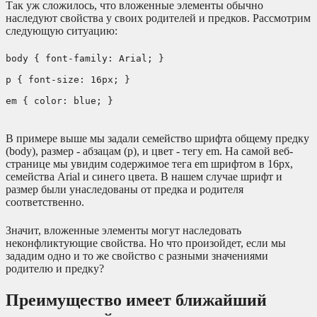
Так уж сложилось, что вложенные элементы обычно
наследуют свойства у своих родителей и предков. Рассмотрим
следующую ситуацию:
body { font-family: Arial; }
p { font-size: 16px; }
em { color: blue; }
В примере выше мы задали семейство шрифта общему предку
(body), размер - абзацам (p), и цвет - тегу em. На самой веб-
странице мы увидим содержимое тега em шрифтом в 16px,
семейства Arial и синего цвета. В нашем случае шрифт и
размер были унаследованы от предка и родителя
соответственно.
Значит, вложенные элементы могут наследовать
неконфликтующие свойства. Но что произойдет, если мы
зададим одно и то же свойство с разными значениями
родителю и предку?
Преимущество имеет ближайший