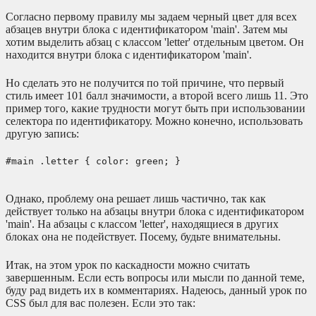
Согласно первому правилу мы задаем черный цвет для всех
абзацев внутри блока с идентификатором 'main'. Затем мы
хотим выделить абзац с классом 'letter' отдельным цветом. Он
находится внутри блока с идентификатором 'main'.
Но сделать это не получится по той причине, что первый
стиль имеет 101 балл значимости, а второй всего лишь 11. Это
пример того, какие трудности могут быть при использовании
селектора по идентификатору. Можно конечно, использовать
другую запись:
#main .letter { color: green; }
Однако, проблему она решает лишь частично, так как
действует только на абзацы внутри блока с идентификатором
'main'. На абзацы с классом 'letter', находящиеся в других
блоках она не подействует. Посему, будьте внимательны.
Итак, на этом урок по каскадности можно считать
завершенным. Если есть вопросы или мысли по данной теме,
буду рад видеть их в комментариях. Надеюсь, данный урок по
CSS был для вас полезен. Если это так: