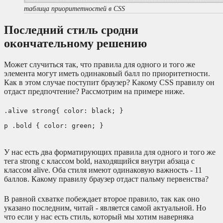
таблица приоритетностей в CSS
Последний стиль сродни
окончательному решению
Может случиться так, что правила для одного и того же
элемента могут иметь одинаковый балл по приоритетности.
Как в этом случае поступит браузер? Какому CSS правилу он
отдаст предпочтение? Рассмотрим на примере ниже.
.alive strong{ color: black; }
p .bold { color: green; }
У нас есть два форматирующих правила для одного и того же
тега strong с классом bold, находящийся внутри абзаца с
классом alive. Оба стиля имеют одинаковую важность - 11
баллов. Какому правилу браузер отдаст пальму первенства?
В равной схватке побеждает второе правило, так как оно
указано последним, читай - является самой актуальной. Но
что если у нас есть стиль, который мы хотим наверняка