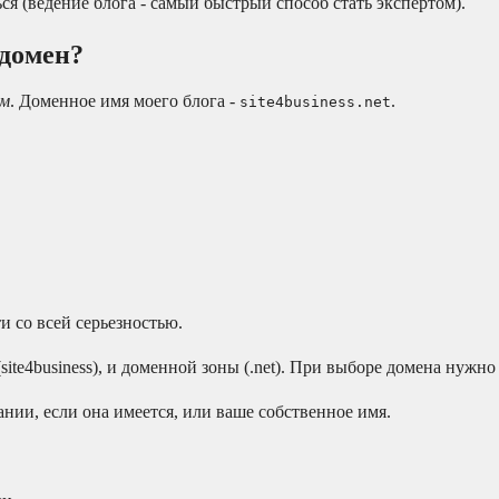
ься (ведение блога - самый быстрый способ стать экспертом).
 домен?
ем
. Доменное имя моего блога -
.
site4business.net
и со всей серьезностью.
site4business), и доменной зоны (.net). При выборе домена нужн
нии, если она имеется, или ваше собственное имя.