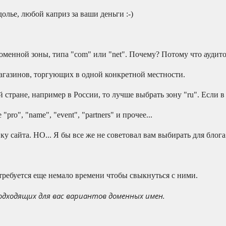
лье, любой каприз за ваши деньги :-)
менной зоны, типа "com" или "net". Почему? Потому что аудито
агазинов, торгующих в одной конкретной местности.
тране, например в России, то лучше выбрать зону "ru". Если в Бе
o", "name", "event", "partners" и прочее...
 сайта. НО... Я бы все же не советовал вам выбирать для блог
ребуется еще немало времени чтобы свыкнуться с ними.
одходящих для вас вариантов доменных имен.