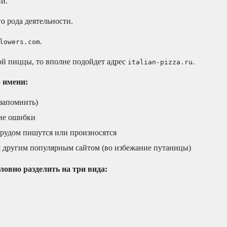
ии.
о рода деятельности.
.
lowers.com
ой пиццы, то вполне подойдет адрес
.
italian-pizza.ru
 имени:
 запомнить)
кие ошибки
 трудом пишутся или произносятся
я другим популярным сайтом (во избежание путаницы)
ловно разделить на три вида: