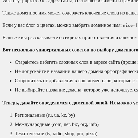
- адрес сайта, состоящее из имени и фамил
Vasiliy-pupkin.ru
Также доменное имя может содержать ключевые слова из вашег
Если у вас блог о цветах, можно выбрать доменное имя:
nice-f
Если же вы рассказываете о секретах приготовления итальянск
Вот несколько универсальных советов по выбору доменного
Старайтесь избегать сложных слов в адресе сайта (проще
Не допускайте в названии вашего домена орфографичес
Сторонитесь от добавления в ваш домен слов, которые с
Не выбирайте название домена, которое уже используетс
Теперь, давайте определимся с доменной зоной. Их можно ус
Региональные (ru, ua, kz, by)
Международные (com, net, biz, org, info)
Тематические (tv, radio, shop, pro, pizza).