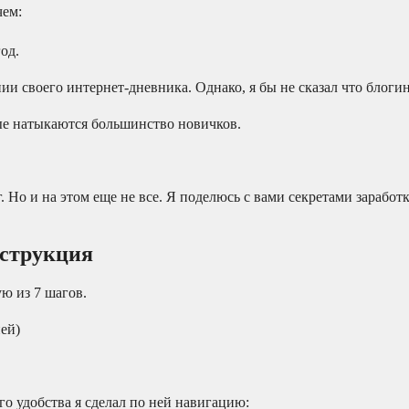
чем:
од.
и своего интернет-дневника. Однако, я бы не сказал что блогин
рые натыкаются большинство новичков.
. Но и на этом еще не все. Я поделюсь с вами секретами заработ
нструкция
ю из 7 шагов.
ей)
о удобства я сделал по ней навигацию: